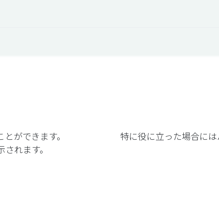
オープントーク
お役立ち情報
コタエルでの仕事
得ることができます。 特に役に立った場合にはバ
示されます。