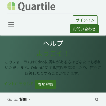
サインイン
お問い合わせ
ヘルプ
ようこそ！
このフォーラムはOdooに興味がある方はどなたでも参加
いただけます。Odooに関する質問を投稿したり、質問に
回答したりすることができます。
イントロを閉じる
参加登録
Go to:
質問