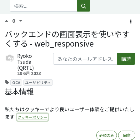
0
バックエンドの画面表示を使いやす
くする - web_responsive
Ryoko
購読
Tsuda
(QRTL)
29 6月 2023
OCA
ユーザビリティ
基本情報
モジュール名：
web_responsive
私たちはクッキーでより良いユーザー体験をご提供いたし
ライセンス：
LGPL-3
ます
クッキーポリシー
オーサー：LasLabs, Tecnativa, ITerra, Onestein
レポジトリ：
https://github.com/OCA/web
必須のみ
同意