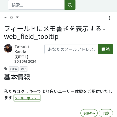
0
フィールドにメモ書きを表示する -
web_field_tooltip
Tatsuki
購読
Kanda
(QRTL)
30 10月 2024
OCA
V16
基本情報
モジュール名：web_field_tooltip
私たちはクッキーでより良いユーザー体験をご提供いたし
ライセンス：AGPLv3
ます
オーサー：ACSONE SA/NV
クッキーポリシー
レポジトリ：
https://github.com/OCA/web
必須のみ
同意