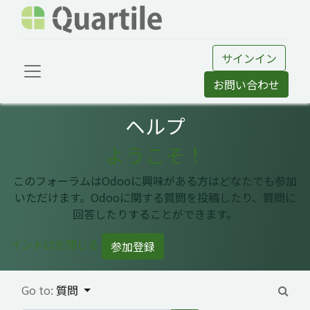
サインイン
お問い合わせ
ヘルプ
ようこそ！
このフォーラムはOdooに興味がある方はどなたでも参加
いただけます。Odooに関する質問を投稿したり、質問に
回答したりすることができます。
イントロを閉じる
参加登録
Go to:
質問