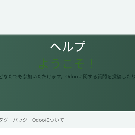
オープントーク
お役立ち情報
コタエルでの仕事
ヘルプ
ようこそ！
はどなたでも参加いただけます。Odooに関する質問を投稿した
タグ
バッジ
Odooについて