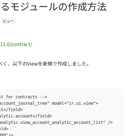
するモジュールの作成方法
ビュー
1.0/contract/
く、以下のViewを新規で作成しました。
st for contracts -->
account_journal_tree" 
model=
"ir.ui.view"
>
st
</field>
alytic.account
</field>
analytic.view_account_analytic_account_list" 
/>
eld>
999"
/>