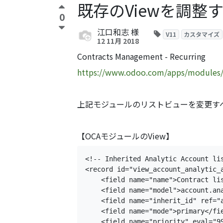
既存のViewを調整
0
江口和志
様
V11
カスタマイズ
12 11月 2018
Contracts Management - Recurring
https://www.odoo.com/apps/modules/1
上記モジュールのリストビューを変更すべ
【OCAモジュールのView】
<!-- Inherited Analytic Account li
<record 
id=
"view_account_analytic_
    <field 
name=
"name"
>
Contract li
    <field 
name=
"model"
>
account.an
    <field 
name=
"inherit_id" 
ref=
"
    <field 
name=
"mode"
>
primary
</fi
    <field 
name=
"priority" 
eval=
"9