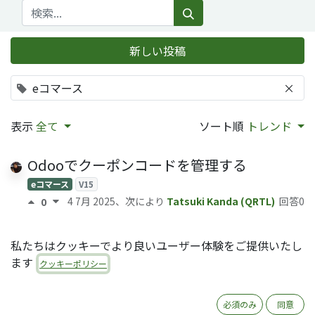
新しい投稿
eコマース
×
表示
全て
ソート順
トレンド
Odooでクーポンコードを管理する
eコマース
V15
4 7月 2025
、次により
Tatsuki Kanda (QRTL)
回答0
0
OCAモジュール website_sale_hide_price
私たちはクッキーでより良いユーザー体験をご提供いたし
の説明
ます
クッキーポリシー
V12
Private -> Open
eコマース
OCA
15 10月 2024
、次により
Ryoko Tsuda (QRTL)
回答0
0
必須のみ
同意