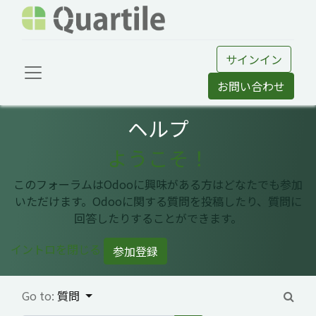
サインイン
お問い合わせ
ヘルプ
ようこそ！
このフォーラムはOdooに興味がある方はどなたでも参加
いただけます。Odooに関する質問を投稿したり、質問に
回答したりすることができます。
イントロを閉じる
参加登録
Go to:
質問