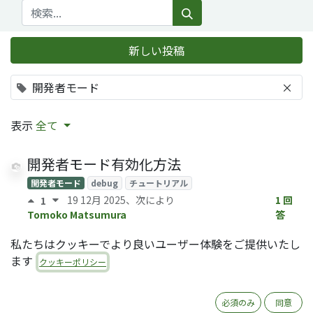
新しい投稿
開発者モード
×
表示
全て
開発者モード有効化方法
開発者モード
debug
チュートリアル
19 12月 2025
、次により
1 回
1
Tomoko Matsumura
答
私たちはクッキーでより良いユーザー体験をご提供いたし
ます
クッキーポリシー
課題の解決が好きな方
必須のみ
同意