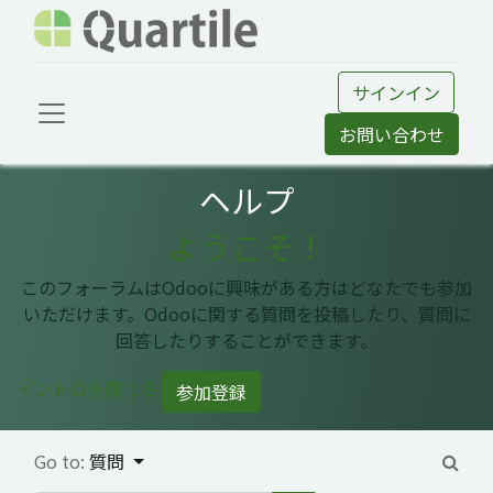
サインイン
お問い合わせ
ヘルプ
ようこそ！
このフォーラムはOdooに興味がある方はどなたでも参加
いただけます。Odooに関する質問を投稿したり、質問に
回答したりすることができます。
イントロを閉じる
参加登録
Go to:
質問