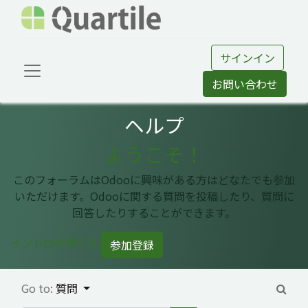
サインイン
お問い合わせ
ヘルプ
ようこそ！
このフォーラムはOdooに興味がある方はどなたでも参加
いただけます。Odooに関する質問を投稿したり、質問に
回答したりすることができます。
イントロを閉じる
参加登録
Go to:
質問