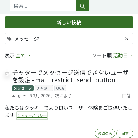
新しい投稿
メッセージ
×
表示
全て
ソート順
活動日
チャターでメッセージ送信できないユーザ
を設定 - mail_restrict_send_button
メッセージ
チャター
OCA
6 3月 2026
、次により
回答
0
Sanami Koshita (QRTL)
0
私たちはクッキーでより良いユーザー体験をご提供いたし
ます
チャターでのメッセージ投稿とメール送信
クッキーポリシー
を非同期化する - mail_post_defer
メッセージ
OCA
必須のみ
同意