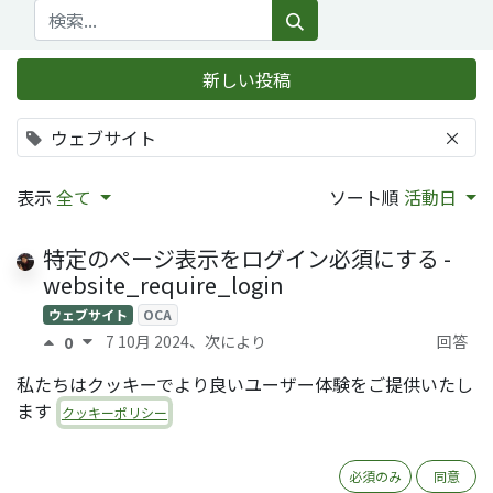
新しい投稿
ウェブサイト
×
表示
全て
ソート順
活動日
特定のページ表示をログイン必須にする -
website_require_login
ウェブサイト
OCA
7 10月 2024
、次により
回答
0
Tatsuki Kanda (QRTL)
0
私たちはクッキーでより良いユーザー体験をご提供いたし
ます
OdooへのYoutube貼り付けについて
クッキーポリシー
ウェブサイト
V12
8 4月 2020
、次により
江口和志
様
2 回答
0
必須のみ
同意