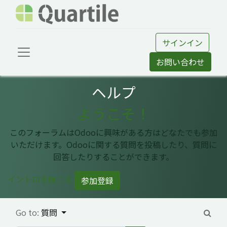
サインイン
お問い合わせ
ヘルプ
ようこそ！
このフォーラムはOdooに興味がある方はどなたでも参加
いただけます。Odooに関する質問を投稿したり、質問に
回答したりすることができます。
イントロを閉じる
参加登録
Go to:
質問