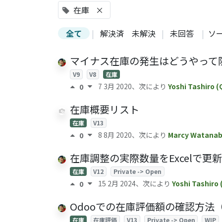
在庫
×
全て
|
解決済
未解決
|
未回答
|
ソ
マイナス在庫の発生はどうやって
V9
V8
在庫
7 3月 2020
、次により
Yoshi Tashiro 
0
在庫概要リスト
在庫
V13
8 8月 2020
、次により
Marcy Watana
0
在庫調整の実際数量をExcelで
在庫
V12
Private -> Open
15 2月 2024
、次により
Yoshi Tashiro
0
Odooでの在庫評価額の確認方法（
在庫
在庫評価
V13
Private -> Open
WIP