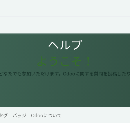
オープントーク
お役立ち情報
コタエルでの仕事
ヘルプ
ようこそ！
はどなたでも参加いただけます。Odooに関する質問を投稿した
タグ
バッジ
Odooについて