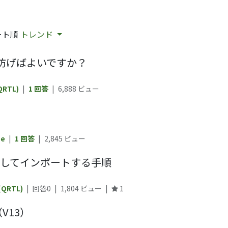
ート順
トレンド
防げばよいですか？
(QRTL)
|
1 回答
|
6,888
ビュー
be
|
1 回答
|
2,845
ビュー
更新してインポートする手順
 (QRTL)
|
回答0
|
1,804
ビュー
|
1
V13）