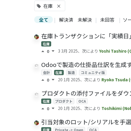
在庫
×
全て
|
解決済
未解決
|
未回答
|
ソ
在庫トランザクションに「実績日」をもたせ
在庫
3 3月 2025
、次により
Yoshi Tashiro 
0
Odooで製造の仕掛品仕訳を生成
会計
在庫
製造
コミュニティ版
20 1月 2025
、次により
Ryoko Tsuda 
0
プロダクトの添付ファイルをダウンロード - 
在庫
プロダクト
OCA
20 1月 2025
、次により
Toshikimi (No
0
引当対象のロット/シリアルを手選択する -
在庫
Private -> Open
OCA