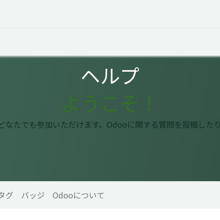
オープントーク
お役立ち情報
コタエルでの仕事
ヘルプ
ようこそ！
はどなたでも参加いただけます。Odooに関する質問を投稿した
タグ
バッジ
Odooについて