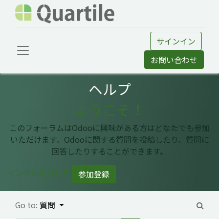
サインイン
お問い合わせ
ヘルプ
ようこそ！
このフォーラムはOdooに興味がある方はどなたでも参加
いただけます。Odooに関する質問を投稿したり、質問に
回答したりすることができます。
イントロを閉じる
参加登録
Go to:
質問