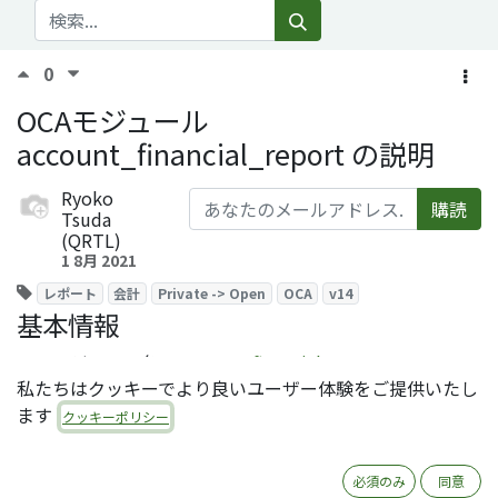
0
OCAモジュール
account_financial_report の説明
Ryoko
購読
Tsuda
(QRTL)
1 8月 2021
レポート
会計
Private -> Open
OCA
v14
基本情報
モジュール名：
account_financial_report
私たちはクッキーでより良いユーザー体験をご提供いたし
ライセンス：AGPL-3
ます
クッキーポリシー
オーサー：Camptocamp SA, initOS GmbH, redCOR
AG, ForgeFlow
必須のみ
同意
レポジトリ：
https://github.com/OCA/account-