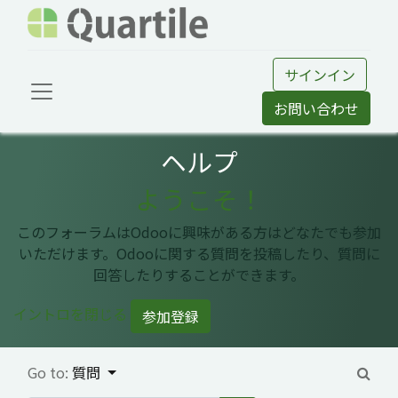
サインイン
お問い合わせ
ヘルプ
ようこそ！
このフォーラムはOdooに興味がある方はどなたでも参加
いただけます。Odooに関する質問を投稿したり、質問に
回答したりすることができます。
イントロを閉じる
参加登録
Go to:
質問