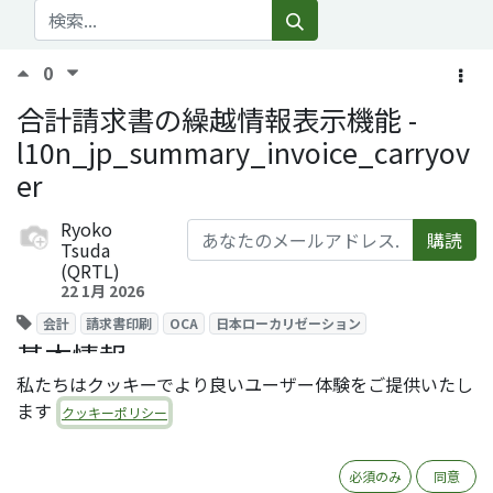
0
合計請求書の繰越情報表示機能 -
l10n_jp_summary_invoice_carryov
er
Ryoko
購読
Tsuda
(QRTL)
22 1月 2026
会計
請求書印刷
OCA
日本ローカリゼーション
基本情報
私たちはクッキーでより良いユーザー体験をご提供いたし
モジュール名: l10n_jp_summary_invoice_carryover
ます
クッキーポリシー
ライセンス: AGPL-3
オーサー: Quartile
レポジトリ:
https://github.com/OCA/l10n-japan
必須のみ
同意