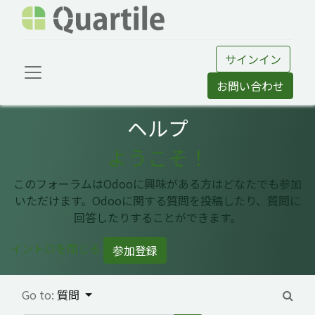
サインイン
お問い合わせ
ヘルプ
ようこそ！
このフォーラムはOdooに興味がある方はどなたでも参加
いただけます。Odooに関する質問を投稿したり、質問に
回答したりすることができます。
イントロを閉じる
参加登録
Go to:
質問