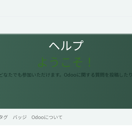
オープントーク
お役立ち情報
コタエルでの仕事
ヘルプ
ようこそ！
はどなたでも参加いただけます。Odooに関する質問を投稿した
タグ
バッジ
Odooについて