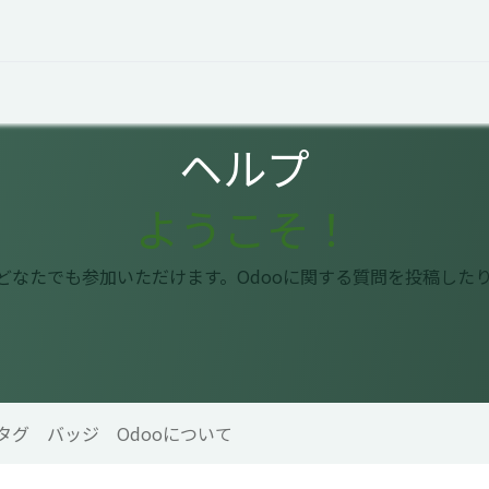
オープントーク
お役立ち情報
コタエルでの仕事
ヘルプ
ようこそ！
はどなたでも参加いただけます。Odooに関する質問を投稿した
タグ
バッジ
Odooについて