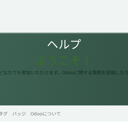
オープントーク
お役立ち情報
コタエルでの仕事
ヘルプ
ようこそ！
はどなたでも参加いただけます。Odooに関する質問を投稿した
タグ
バッジ
Odooについて