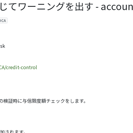
ニングを出す - account_fin
OCA
sk
A/credit-control
の検証時に与信限度額チェックをします。
が追加されます。