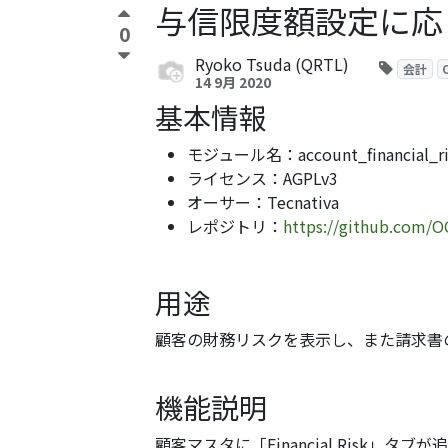
与信限度額設定に応じてワー
0
Ryoko Tsuda (QRTL)
会計
14 9月 2020
基本情報
モジュール名：account_financial_ri
ライセンス：AGPLv3
オーサー：Tecnativa
レポジトリ：
https://github.com/OC
用途
顧客の財務リスクを表示し、また請求書
機能説明
顧客マスタに「Financial Risk」タブ