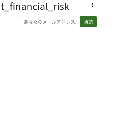
ancial_risk
購読