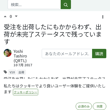
0
受注を出荷したにもかからわず、出
荷が未完了ステータスで残っていま
す
Yoshi
購読
Tashiro
(QRTL)
10 7月 2017
V10
出荷
受注を出荷したにもかからわず、出荷が未完了ステータス
で残っています。
私たちはクッキーでより良いユーザー体験をご提供いたし
ます
Comment
Share
クッキーポリシー
必須のみ
同意