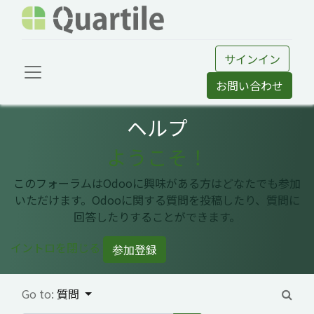
サインイン
お問い合わせ
ヘルプ
ようこそ！
このフォーラムはOdooに興味がある方はどなたでも参加
いただけます。Odooに関する質問を投稿したり、質問に
回答したりすることができます。
イントロを閉じる
参加登録
Go to:
質問