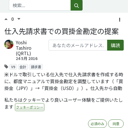
0
仕入先請求書での買掛金勘定の提案
Yoshi
購読
Tashiro
(QRTL)
24 5月 2016
V9
会計
請求書
米ドルで取引している仕入先で仕入先請求書を作成する時
に、都度マニュアルで買掛金勘定を調整しています（「買
掛金（JPY）」→「買掛金（USD）」）。仕入先から自動
提案することはできますか？
私たちはクッキーでより良いユーザー体験をご提供いたし
Comment
Share
ます
クッキーポリシー
1 回答
必須のみ
同意