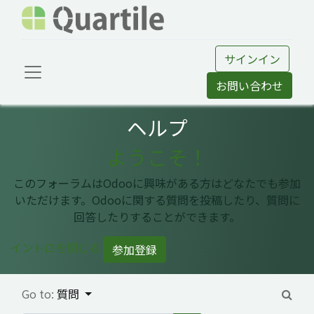
サインイン
お問い合わせ
ヘルプ
ようこそ！
このフォーラムはOdooに興味がある方はどなたでも参加
いただけます。Odooに関する質問を投稿したり、質問に
回答したりすることができます。
イントロを閉じる
参加登録
Go to:
質問