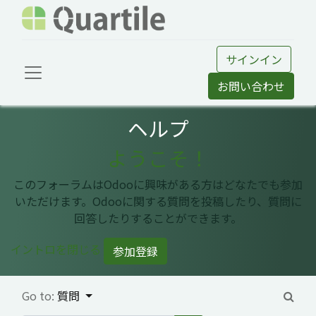
サインイン
お問い合わせ
ヘルプ
ようこそ！
このフォーラムはOdooに興味がある方はどなたでも参加
いただけます。Odooに関する質問を投稿したり、質問に
回答したりすることができます。
イントロを閉じる
参加登録
Go to:
質問