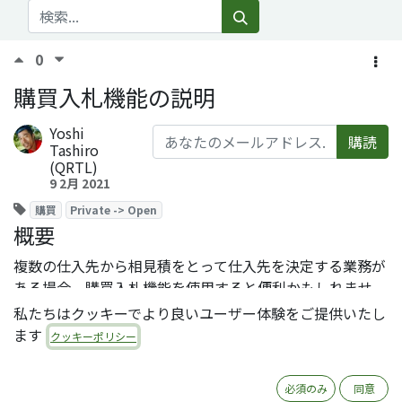
0
購買入札機能の説明
Yoshi
購読
Tashiro
(QRTL)
9 2月 2021
購買
Private -> Open
概要
複数の仕入先から相見積をとって仕入先を決定する業務が
ある場合、購買入札機能を使用すると便利かもしれませ
ん。
私たちはクッキーでより良いユーザー体験をご提供いたし
ます
クッキーポリシー
設定
必須のみ
同意
購買管理設定にて、購買契約を有効化します。