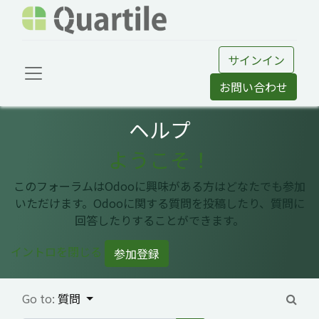
サインイン
お問い合わせ
ヘルプ
ようこそ！
このフォーラムはOdooに興味がある方はどなたでも参加
いただけます。Odooに関する質問を投稿したり、質問に
回答したりすることができます。
イントロを閉じる
参加登録
Go to:
質問