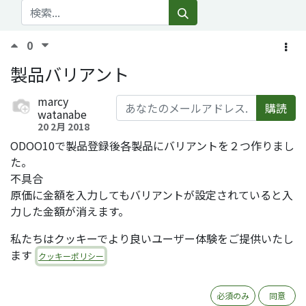
0
製品バリアント
marcy
購読
watanabe
20 2月 2018
ODOO10で製品登録後各製品にバリアントを２つ作りまし
た。
不具合
原価に金額を入力してもバリアントが設定されていると入
力した金額が消えます。
またバリアントで金額を入力するとウェブ側で２つのバリ
私たちはクッキーでより良いユーザー体験をご提供いたし
アント金額が合計されて表示されてしまいます。
ます
クッキーポリシー
私の設定方法が何か間違っているでしょうか？
ご教授よろしくお願いします。
必須のみ
同意
Comment
Share