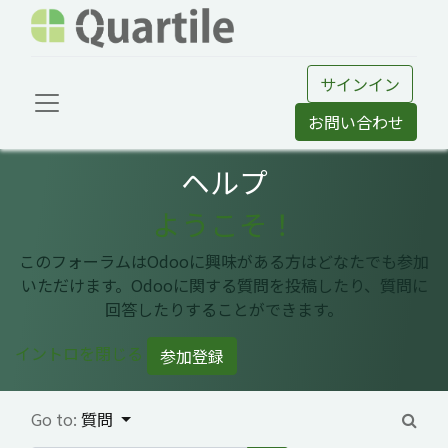
サインイン
お問い合わせ
ヘルプ
ようこそ！
このフォーラムはOdooに興味がある方はどなたでも参加
いただけます。Odooに関する質問を投稿したり、質問に
回答したりすることができます。
イントロを閉じる
参加登録
Go to:
質問