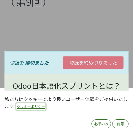
（第9回）
登録を
締切ました
登録を締め切りました
Odoo日本語化スプリントとは？
私たちはクッキーでより良いユーザー体験をご提供いたし
オープンソースERP Odooの日本語化は、現状コミュ
ます
クッキーポリシー
ニティ有志の活動に依存しています。コミュニティ活
動にはいろいろありますが、中でもOdooの日本語化
は、日本のほとんどのOdooユーザがメリットを享受
必須のみ
同意
できる、大変有意義な活動で、誰でも参加可能です。