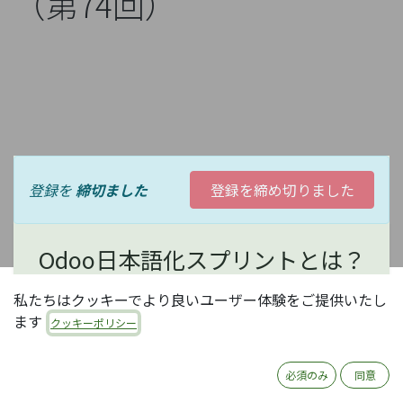
（第74回）
登録を
締切ました
登録を締め切りました
Odoo日本語化スプリントとは？
私たちはクッキーでより良いユーザー体験をご提供いたし
オープンソースERP Odooの日本語化は、現状コミュ
ます
クッキーポリシー
ニティ有志の活動に依存しています。コミュニティ活
動にはいろいろありますが、中でもOdooの日本語化
は、日本のほとんどのOdooユーザがメリットを享受
必須のみ
同意
できる、大変有意義な活動で、誰でも参加可能です。