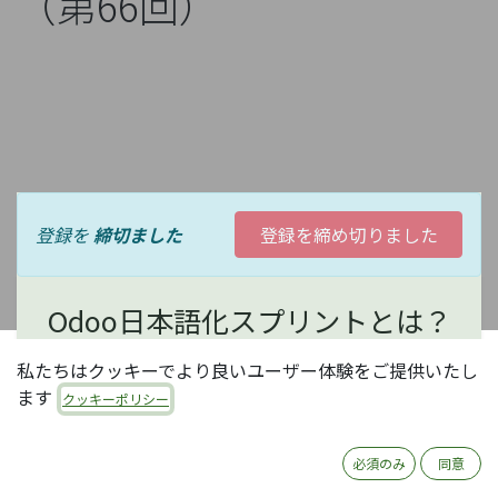
（第66回）
登録を
締切ました
登録を締め切りました
Odoo日本語化スプリントとは？
私たちはクッキーでより良いユーザー体験をご提供いたし
オープンソースERP Odooの日本語化は、現状コミュ
ます
クッキーポリシー
ニティ有志の活動に依存しています。コミュニティ活
動にはいろいろありますが、中でもOdooの日本語化
は、日本のほとんどのOdooユーザがメリットを享受
必須のみ
同意
できる、大変有意義な活動で、誰でも参加可能です。