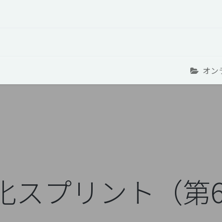
オープントーク
お役立ち情報
コタエルでの仕事
オン
語化スプリント（第