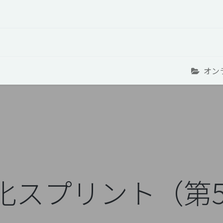
オープントーク
お役立ち情報
コタエルでの仕事
オン
語化スプリント（第