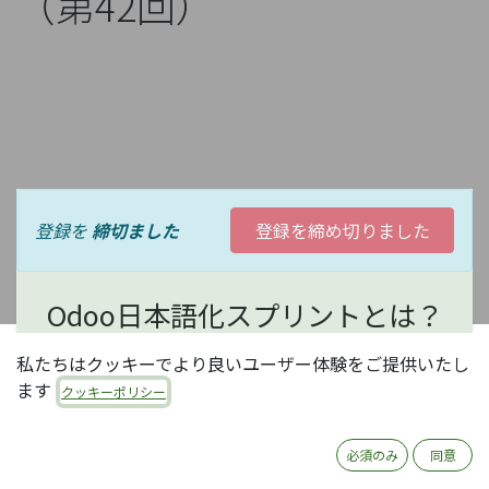
（第42回）
登録を
締切ました
登録を締め切りました
Odoo日本語化スプリントとは？
私たちはクッキーでより良いユーザー体験をご提供いたし
オープンソースERP Odooの日本語化は、現状コミュ
ます
クッキーポリシー
ニティ有志の活動に依存しています。コミュニティ活
動にはいろいろありますが、中でもOdooの日本語化
は、日本のほとんどのOdooユーザがメリットを享受
必須のみ
同意
できる、大変有意義な活動で、誰でも参加可能です。