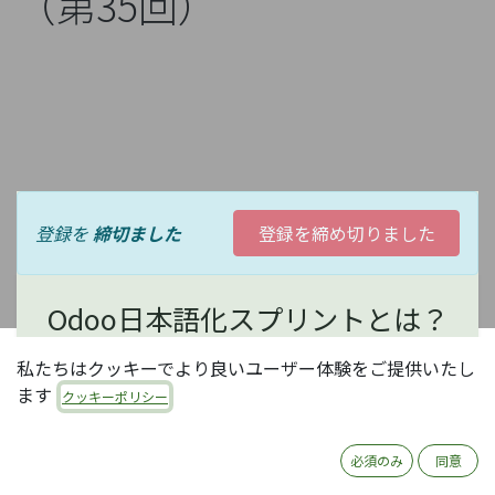
（第35回）
登録を
締切ました
登録を締め切りました
Odoo日本語化スプリントとは？
私たちはクッキーでより良いユーザー体験をご提供いたし
オープンソースERP Odooの日本語化は、現状コミュ
ます
クッキーポリシー
ニティ有志の活動に依存しています。コミュニティ活
動にはいろいろありますが、中でもOdooの日本語化
は、日本のほとんどのOdooユーザがメリットを享受
必須のみ
同意
できる、大変有意義な活動で、誰でも参加可能です。