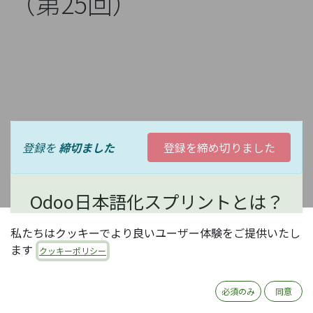
（第25回）
登録を
締切ました
登録を締め切りました
Odoo日本語化スプリントとは？
私たちはクッキーでより良いユーザー体験をご提供いたし
オープンソースERP Odooの日本語化は、現状コミュ
ます
クッキーポリシー
ニティ有志の活動に依存しています。コミュニティ活
動にはいろいろありますが、中でもOdooの日本語化
は、日本のほとんどのOdooユーザがメリットを享受
必須のみ
同意
できる、大変有意義な活動で、誰でも参加可能です。