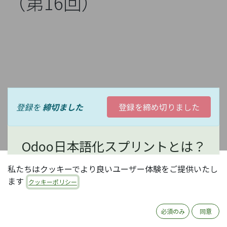
（第16回）
登録を
締切ました
登録を締め切りました
Odoo日本語化スプリントとは？
私たちはクッキーでより良いユーザー体験をご提供いたし
オープンソースERP Odooの日本語化は、現状コミュ
ます
クッキーポリシー
ニティ有志の活動に依存しています。コミュニティ活
動にはいろいろありますが、中でもOdooの日本語化
は、日本のほとんどのOdooユーザがメリットを享受
必須のみ
同意
できる、大変有意義な活動で、誰でも参加可能です。