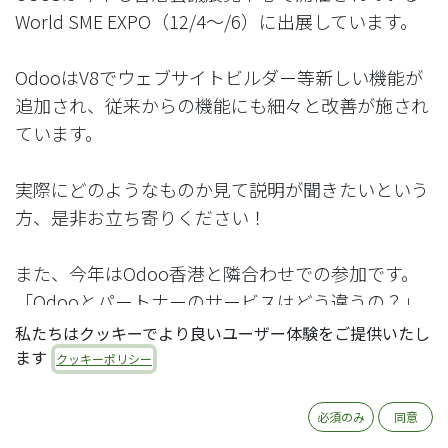
World SME EXPO（12/4～/6）に出展しています。
OdooはV8でウェブサイトビルダー等新しい機能が
追加され、従来からの機能にも細々と改善が施され
ています。
実際にどのようなものか見て説明が聞きたいという
方、是非お立ち寄りください！
また、今年はOdoo香港と隣合わせでの参加です。
「Odooとパートナーのサービスはどう違うの？」
というよくある疑問もその場で解消できるかと思い
私たちはクッキーでより良いユーザー体験をご提供いたし
ます。
ます
クッキーポリシー
皆さまにお会いするのを楽しみにしております。
必須のみ
同意