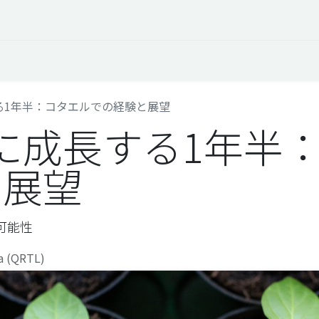
オープントーク
お役立ち情報
コタエルでの仕事
する1年半：コタエルでの経験と展望
共に成長する1年半
と展望
可能性
a (QRTL)