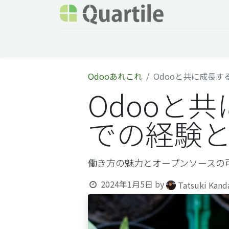
ホーム
サービス
企業情報
Odoo概要
Odooあれこれ
Odooと共に成長
Odooと
での経験
働き方の魅力とオープンソースの
2024年1月5日
by
Tatsuki Kand