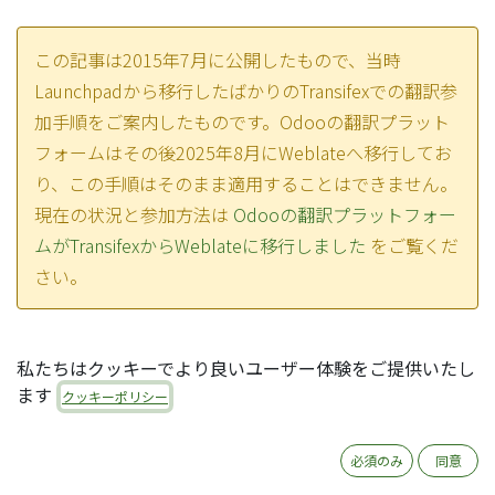
この記事は2015年7月に公開したもので、当時
Launchpadから移行したばかりのTransifexでの翻訳参
加手順をご案内したものです。Odooの翻訳プラット
フォームはその後2025年8月にWeblateへ移行してお
り、この手順はそのまま適用することはできません。
現在の状況と参加方法は
Odooの翻訳プラットフォー
ムがTransifexからWeblateに移行しました
をご覧くだ
さい。
私たちはクッキーでより良いユーザー体験をご提供いたし
Odooはオープンソースパッケージですので、世界
ます
クッキーポリシー
中の誰もが翻訳を進めることができます。
必須のみ
同意
Odooの翻訳プラットフォームは、ソースコードレ