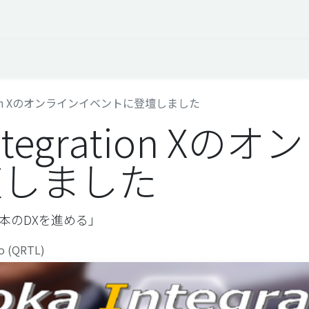
オープントーク
お役立ち情報
コタエルでの仕事
gration Xのオンラインイベントに登壇しました
Integration X
壇しました
日本のDXを進める」
ro (QRTL)