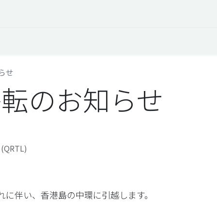
オープントーク
お役立ち情報
コタエルでの仕事
らせ
移転のお知らせ
o (QRTL)
れに伴い、香港島の中環に引越します。