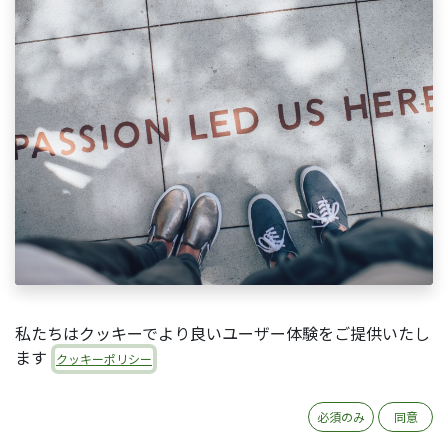
私たちはクッキーでより良いユーザー体験をご提供いたし
ます
はじめに
クッキーポリシー
必須のみ
同意
私自身人材育成をしている意識がなく、今後採用し