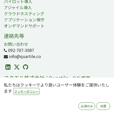
パイロット導入
アジャイル導入
クラウドホスティング
アプリケーション保守
オンデマンドサポート
連絡先等
お問い合わせ
092-707-3087
info@quartile.co
コタエル株式会社 / Quartile
-
会社概要
私たちはクッキーでより良いユーザー体験をご提供いたし
コタエルは日本および世界各地のお客様のOdoo導入を支
ます
援しています。
クッキーポリシー
Odooは2800万人のユーザが利用する、世界で最も人気の
必須のみ
同意
オープンソースビジネスアプリ/ERPスイートです。零細・