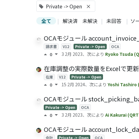
Private -> Open
×
全て
|
解決済
未解決
|
未回答
|
ソ
OCAモジュール account_invoice
請求書
V12
Private -> Open
OCA
3 2月 2023
、次により
Ryoko Tsuda (
0
在庫調整の実際数量をExcelで
在庫
V12
Private -> Open
15 2月 2024
、次により
Yoshi Tashiro
0
OCAモジュール stock_picking_b
Private -> Open
OCA
3 2月 2023
、次により
Ai Kakurai (QRT
0
OCAモジュール account_lock_da
会計
Private -> Open
OCA