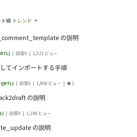
ート順
トレンド
_comment_template の説明
QRTL)
|
回答0
|
1,521
ビュー
更新してインポートする手順
 (QRTL)
|
回答0
|
1,806
ビュー
|
1
ack2draft の説明
L)
|
回答0
|
1,198
ビュー
te_update の説明