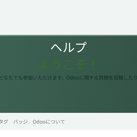
オープントーク
お役立ち情報
コタエルでの仕事
ヘルプ
ようこそ！
はどなたでも参加いただけます。Odooに関する質問を投稿した
タグ
バッジ
Odooについて