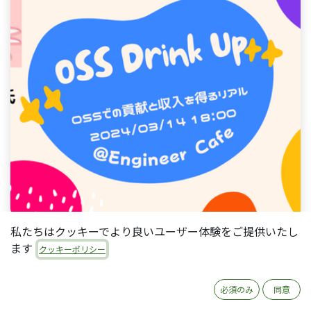
私たちはクッキーでより良いユーザー体験をご提供いたし
ます
クッキーポリシー
3月14日に
Engineer Cafe
で開催された
「OSS Drink
Up - OSSでの貢献と収入を得るリアル」というイベ
必須のみ
同意
ント
にLT枠で参加しました。その前の週末にXでイ