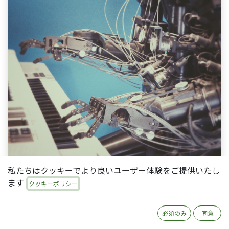
私たちはクッキーでより良いユーザー体験をご提供いたし
ます
クッキーポリシー
Odoo Experience 2019初日のキーノートセッション
後半の、Odoo CTOの
Antony Lesuisseによるプレゼ
必須のみ
同意
ンテーション
からのポイントです。（画像が見にく