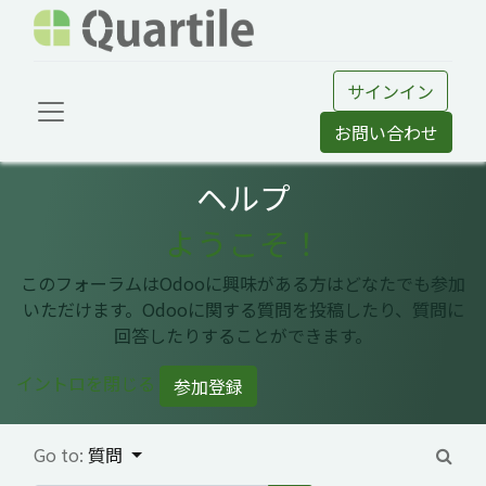
サインイン
お問い合わせ
ヘルプ
ようこそ！
このフォーラムはOdooに興味がある方はどなたでも参加
いただけます。Odooに関する質問を投稿したり、質問に
回答したりすることができます。
イントロを閉じる
参加登録
Go to:
質問