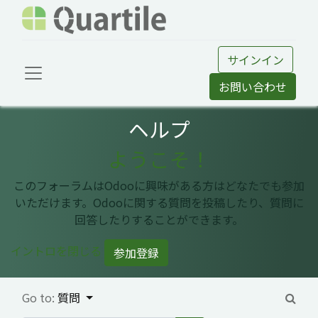
サインイン
お問い合わせ
ヘルプ
ようこそ！
このフォーラムはOdooに興味がある方はどなたでも参加
いただけます。Odooに関する質問を投稿したり、質問に
回答したりすることができます。
イントロを閉じる
参加登録
Go to:
質問