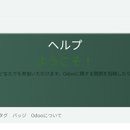
オープントーク
お役立ち情報
コタエルでの仕事
ヘルプ
ようこそ！
はどなたでも参加いただけます。Odooに関する質問を投稿した
タグ
バッジ
Odooについて