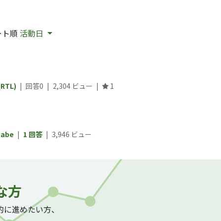
ート順
活動日
QRTL)
|
回答0
|
2,304
ビュー
|
1
nabe
|
1 回答
|
3,946
ビュー
な方
質的に進めたい方、