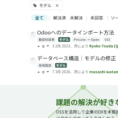
モデル
×
全て
|
解決済
未解決
|
未回答
|
ソ
Odooへのデータインポート方法
勘定科目表
モデル
Private -> Open
V15
3 2月 2023
、次により
Ryoko Tsuda (
0
データベース構造｜モデルの修正
技術設定
モデル
7 3月 2020
、次により
masashi wata
0
課題の解決が好き
OSSを活用して企業のDXを本