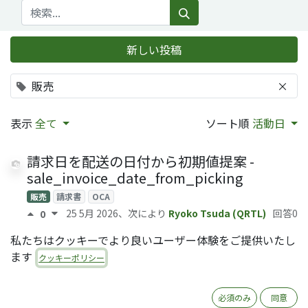
新しい投稿
販売
×
表示
全て
ソート順
活動日
請求日を配送の日付から初期値提案 -
sale_invoice_date_from_picking
販売
請求書
OCA
25 5月 2026
、次により
Ryoko Tsuda (QRTL)
回答0
0
私たちはクッキーでより良いユーザー体験をご提供いたし
販売オーダのワークフローを自動
ます
化 - sale_automatic_workflow
クッキーポリシー
販売
OCA
9 4月 2026
、次により
回答
0
必須のみ
同意