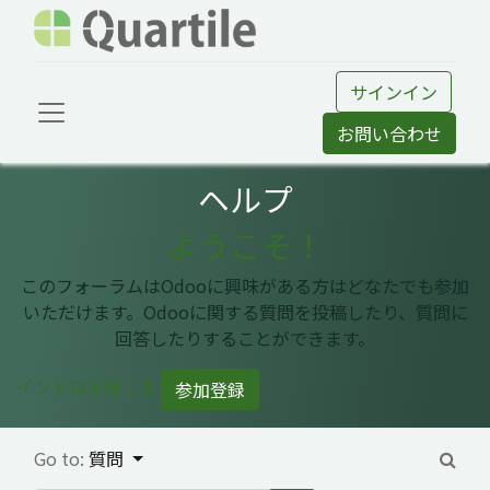
サインイン
お問い合わせ
ヘルプ
ようこそ！
このフォーラムはOdooに興味がある方はどなたでも参加
いただけます。Odooに関する質問を投稿したり、質問に
回答したりすることができます。
イントロを閉じる
参加登録
Go to:
質問