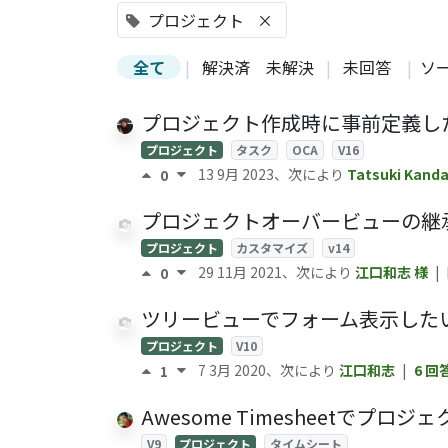
プロジェクト
×
全て
|
解決済
未解決
|
未回答
|
ソ
プロジェクト作成時に事前定義したステージを
プロジェクト
タスク
OCA
V16
13 9月 2023
、次により
Tatsuki Kanda
0
プロジェクトオーバービューの継
プロジェクト
カスタマイズ
v14
29 11月 2021
、次により
江口和志
様
|
0
ツリービューでフォーム表示した
プロジェクト
V10
7 3月 2020
、次により
江口和志
|
6 回
1
Awesome Timesheetでプロ
V9
プロジェクト
タイムシート