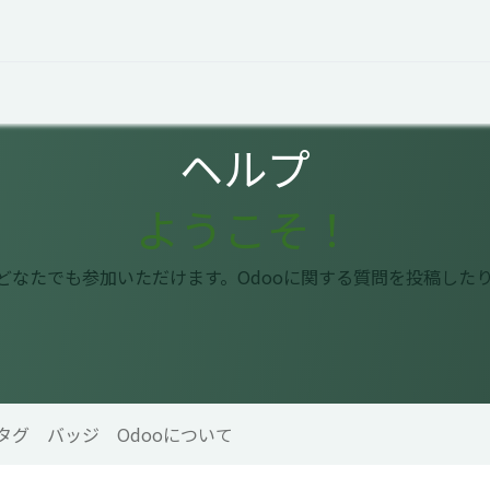
オープントーク
お役立ち情報
コタエルでの仕事
ヘルプ
ようこそ！
はどなたでも参加いただけます。Odooに関する質問を投稿した
タグ
バッジ
Odooについて