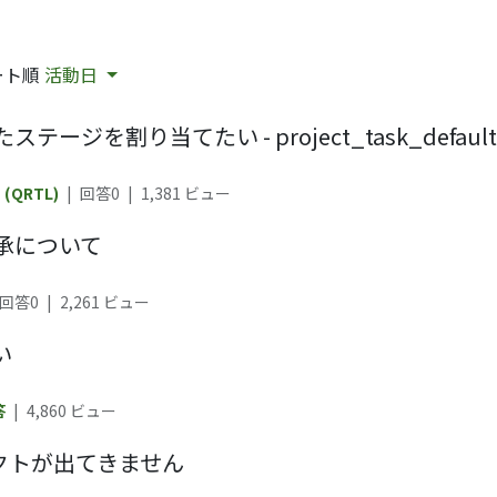
ート順
活動日
割り当てたい - project_task_default_
 (QRTL)
|
回答0
|
1,381
ビュー
承について
回答0
|
2,261
ビュー
い
答
|
4,860
ビュー
ジェクトが出てきません