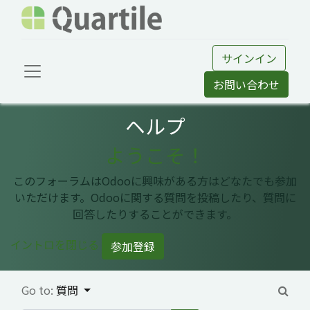
サインイン
お問い合わせ
ヘルプ
ようこそ！
このフォーラムはOdooに興味がある方はどなたでも参加
いただけます。Odooに関する質問を投稿したり、質問に
回答したりすることができます。
イントロを閉じる
参加登録
Go to:
質問