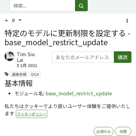
0
特定のモデルに更新制限を設定する -
base_model_restrict_update
Tim Siu
購読
Lai
5 2月 2021
運用手順
OCA
基本情報
モジュール名:
base_model_restrict_update
ライセンス: LGPLv3
私たちはクッキーでより良いユーザー体験をご提供いたし
オーサー: Quartile Limited
ます
クッキーポリシー
レポジトリ:
https://github.com/OCA/server-tools
利用可能バージョン (2025年9月時点): 12.0、14.0、
15.0、16.0、17.0、18.0(PR未マージ)
必須のみ
同意