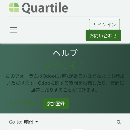
サインイン
お問い合わせ
ヘルプ
ようこそ！
このフォーラムはOdooに興味がある方はどなたでも参加
いただけます。Odooに関する質問を投稿したり、質問に
回答したりすることができます。
イントロを閉じる
参加登録
Go to:
質問