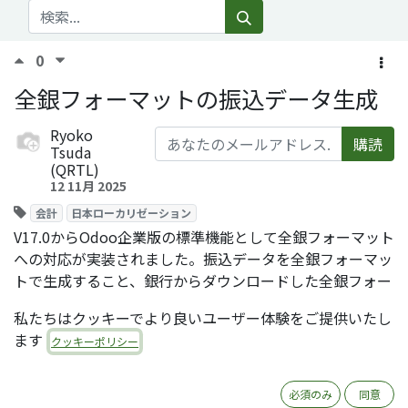
0
全銀フォーマットの振込データ生成
Ryoko
購読
Tsuda
(QRTL)
12 11月 2025
会計
日本ローカリゼーション
V17.0からOdoo企業版の標準機能として全銀フォーマット
への対応が実装されました。振込データを全銀フォーマッ
トで生成すること、銀行からダウンロードした全銀フォー
マットの明細データをOdooにインポートすることが可能
私たちはクッキーでより良いユーザー体験をご提供いたし
になりました。ここでは、全銀フォーマットの振込データ
ます
クッキーポリシー
生成の設定と操作手順を説明します。
（本投稿の内容は、
2025年10月23日開催のOdooオープン
トーク
での、アルベナ・テラ社仲林さんの解説を参考にし
必須のみ
同意