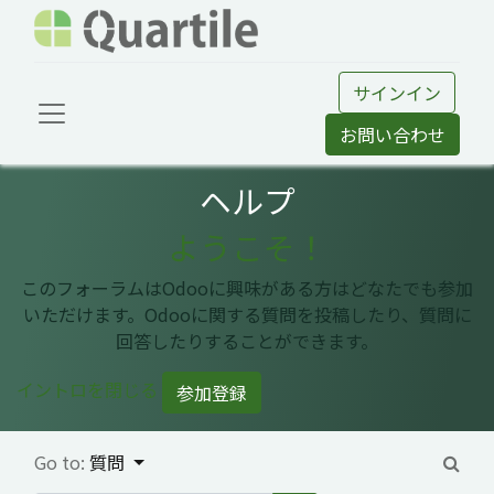
サインイン
お問い合わせ
ヘルプ
ようこそ！
このフォーラムはOdooに興味がある方はどなたでも参加
いただけます。Odooに関する質問を投稿したり、質問に
回答したりすることができます。
イントロを閉じる
参加登録
Go to:
質問