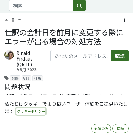
0
仕訳の会計日を前月に変更する際に
エラーが出る場合の対処方法
Rinaldi
購読
Firdaus
(QRTL)
9 8月 2023
会計
V16
仕訳
問題状況
仕訳の会計日を前月の日付に変更する際にエラーが出る。
私たちはクッキーでより良いユーザー体験をご提供いたし
例えば仕訳（記帳済）の会計日を8月9日から7月31日に変
ます
クッキーポリシー
更したい場合、会計日を変更して保存しようとすると、仕
訳の番号体系によっては次のエラーが出る。
必須のみ
同意