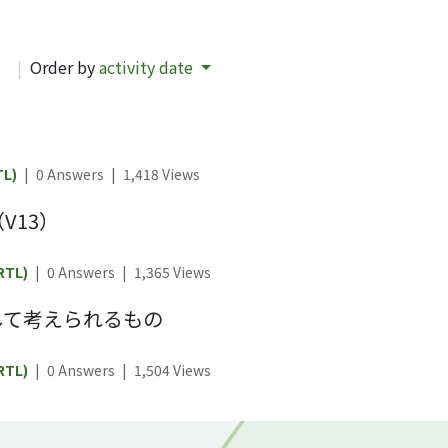
d
|
Order by
activity date
TL)
|
0 Answers
|
1,418
Views
V13）
RTL)
|
0 Answers
|
1,365
Views
して考えられるもの
RTL)
|
0 Answers
|
1,504
Views