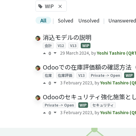
WIP
×
All
|
Solved
Unsolved
|
Unanswere
消込モデルの説明
会計
V12
V13
WIP
29 March 2024
, by
Yoshi Tashiro (QR
0
Odooでの在庫評価額の確認方法（
在庫
在庫評価
V13
Private -> Open
WIP
3 February 2023
, by
Yoshi Tashiro (Q
0
Odooのセキュリティ強化施策と
Private -> Open
WIP
セキュリティ
3 February 2023
, by
Yoshi Tashiro (Q
0